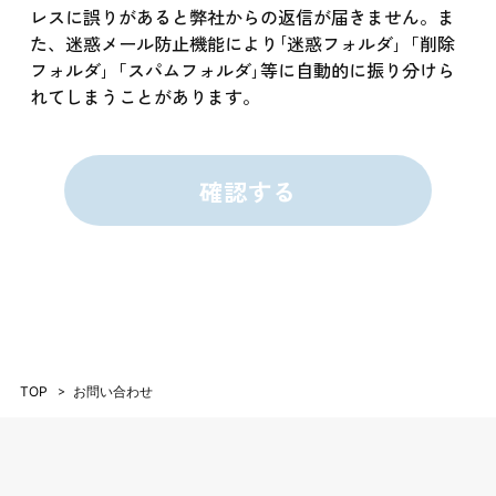
レスに誤りがあると弊社からの返信が届きません。ま
た、迷惑メール防止機能により｢迷惑フォルダ｣「削除
フォルダ｣「スパムフォルダ｣等に自動的に振り分けら
れてしまうことがあります。
お
名
前
（
確認する
フ
リ
ガ
ナ
）
お
問
い
合
わ
TOP
お問い合わせ
せ
内
容