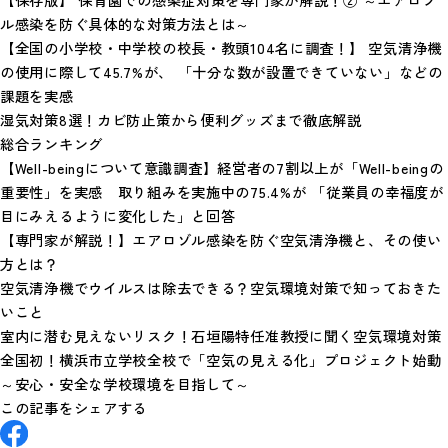
ル感染を防ぐ具体的な対策方法とは～
【全国の小学校・中学校の校長・教頭104名に調査！】 空気清浄機
の使用に際して45.7%が、 「十分な数が設置できていない」などの
課題を実感
湿気対策8選！カビ防止策から便利グッズまで徹底解説
総合ランキング
【Well-beingについて意識調査】経営者の7割以上が「Well-beingの
重要性」を実感 取り組みを実施中の75.4%が 「従業員の幸福度が
目にみえるように変化した」と回答
【専門家が解説！】エアロゾル感染を防ぐ空気清浄機と、その使い
方とは？
空気清浄機でウイルスは除去できる？空気環境対策で知っておきた
いこと
室内に潜む見えないリスク！石垣陽特任准教授に聞く空気環境対策
全国初！横浜市立学校全校で「空気の見える化」プロジェクト始動
～安心・安全な学校環境を目指して～
この記事をシェアする