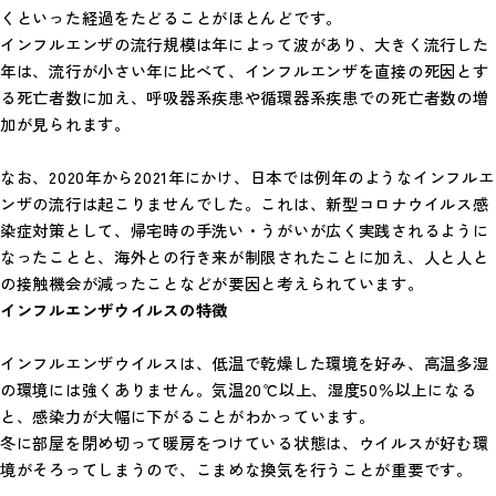
くといった経過をたどることがほとんどです。
インフルエンザの流行規模は年によって波があり、大きく流行した
年は、流行が小さい年に比べて、インフルエンザを直接の死因とす
る死亡者数に加え、呼吸器系疾患や循環器系疾患での死亡者数の増
加が見られます。
なお、2020年から2021年にかけ、日本では例年のようなインフルエ
ンザの流行は起こりませんでした。これは、新型コロナウイルス感
染症対策として、帰宅時の手洗い・うがいが広く実践されるように
なったことと、海外との行き来が制限されたことに加え、人と人と
の接触機会が減ったことなどが要因と考えられています。
インフルエンザウイルスの特徴
インフルエンザウイルスは、低温で乾燥した環境を好み、高温多湿
の環境には強くありません。気温20℃以上、湿度50％以上になる
と、感染力が大幅に下がることがわかっています。
冬に部屋を閉め切って暖房をつけている状態は、ウイルスが好む環
境がそろってしまうので、こまめな換気を行うことが重要です。