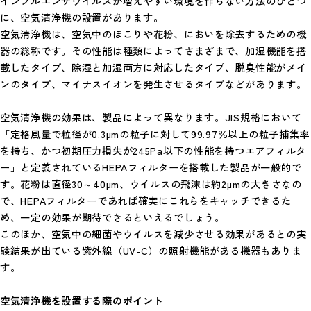
インフルエンザウイルスが増えやすい環境を作らない方法のひとつ
に、空気清浄機の設置があります。
空気清浄機は、空気中のほこりや花粉、においを除去するための機
器の総称です。その性能は種類によってさまざまで、加湿機能を搭
載したタイプ、除湿と加湿両方に対応したタイプ、脱臭性能がメイ
ンのタイプ、マイナスイオンを発生させるタイプなどがあります。
空気清浄機の効果は、製品によって異なります。JIS規格において
「定格風量で粒径が0.3µmの粒子に対して99.97％以上の粒子捕集率
を持ち、かつ初期圧力損失が245Pa以下の性能を持つエアフィルタ
ー」と定義されているHEPAフィルターを搭載した製品が一般的で
す。花粉は直径30～40µm、ウイルスの飛沫は約2µmの大きさなの
で、HEPAフィルターであれば確実にこれらをキャッチできるた
め、一定の効果が期待できるといえるでしょう。
このほか、空気中の細菌やウイルスを減少させる効果があるとの実
験結果が出ている紫外線（UV-C）の照射機能がある機器もありま
す。
空気清浄機を設置する際のポイント