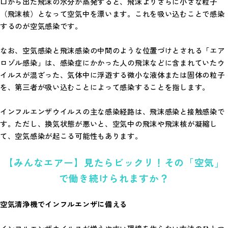
口から出た飛沫の水分が蒸発すると、飛沫よりさらに小さな粒子
（飛沫核）となって空気中を漂います。これを吸い込むことで感染
するのが空気感染です。
なお、空気感染と飛沫感染の中間のような位置づけとされる「エア
ロゾル感染」は、感染症にかかった人の飛沫などに含まれていたウ
イルスが混ざった、気体中に浮遊する微小な液体または固体の粒子
を、第三者が吸い込むことによって感染することを指します。
インフルエンザウイルスの主な感染経路は、飛沫感染と接触感染で
す。ただし、換気状態が悪いと、空気中の飛沫や飛沫核が凝縮し
て、空気感染が起こる可能性もあります。
【みんなエアー】見たらビックリ！その「空気」
で働き続けられますか？
空気清浄機でインフルエンザに備える