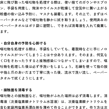
床に飛び散った嘔吐物を処理する際は、使い捨てのガウンやエプロ
ン、手袋を用意し、飛沫やウイルスが乾燥して空気中に舞い上がる
粉塵の吸い込み予防に、マスクも装着します。その上で、まずはペ
ーパータオルなどで嘔吐物を静かに拭き取りましょう。使用済みの
ペーパータオルはポリ袋に密閉し、できれば消毒液を入れて廃棄し
ます。
・自分自身の予防を心掛ける
嘔吐物を処理する際は、手袋をしていても、着脱時などに手にノロ
ウイルスがついてしまうことは十分ありえます。そのまま、何気な
く口をさわったりすると接触感染につながってしまいますので、嘔
吐物を処理した後は必ず手洗いをしましょう。石鹸を使って指の股
や指と爪のあいだまで丁寧に洗った後、流水で洗い流し、ペーパー
タオルで拭くようにします。
・接触面を消毒する
嘔吐物との接触面など、嘔吐物がふれた場所は必ず消毒します。消
毒液（次亜塩素酸ナトリウム水溶液）は、次亜塩素酸ナトリウムを
含む家庭用塩素系漂白剤を薄めて作ることができます。作り方は次