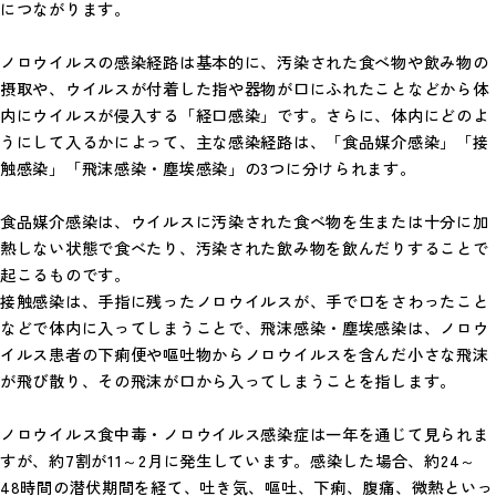
につながります。
ノロウイルスの感染経路は基本的に、汚染された食べ物や飲み物の
摂取や、ウイルスが付着した指や器物が口にふれたことなどから体
内にウイルスが侵入する「経口感染」です。さらに、体内にどのよ
うにして入るかによって、主な感染経路は、「食品媒介感染」「接
触感染」「飛沫感染・塵埃感染」の3つに分けられます。
食品媒介感染は、ウイルスに汚染された食べ物を生または十分に加
熱しない状態で食べたり、汚染された飲み物を飲んだりすることで
起こるものです。
接触感染は、手指に残ったノロウイルスが、手で口をさわったこと
などで体内に入ってしまうことで、飛沫感染・塵埃感染は、ノロウ
イルス患者の下痢便や嘔吐物からノロウイルスを含んだ小さな飛沫
が飛び散り、その飛沫が口から入ってしまうことを指します。
ノロウイルス食中毒・ノロウイルス感染症は一年を通じて見られま
すが、約7割が11～2月に発生しています。感染した場合、約24～
48時間の潜伏期間を経て、吐き気、嘔吐、下痢、腹痛、微熱といっ