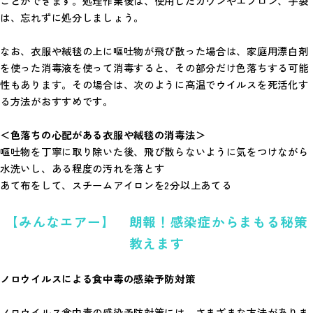
ことができます。処理作業後は、使用したガウンやエプロン、手袋
は、忘れずに処分しましょう。
なお、衣服や絨毯の上に嘔吐物が飛び散った場合は、家庭用漂白剤
を使った消毒液を使って消毒すると、その部分だけ色落ちする可能
性もあります。その場合は、次のように高温でウイルスを死活化す
る方法がおすすめです。
＜色落ちの心配がある衣服や絨毯の消毒法＞
嘔吐物を丁寧に取り除いた後、飛び散らないように気をつけながら
水洗いし、ある程度の汚れを落とす
あて布をして、スチームアイロンを2分以上あてる
【みんなエアー】 朗報！感染症からまもる秘策
教えます
ノロウイルスによる食中毒の感染予防対策
ノロウイルス食中毒の感染予防対策には、さまざまな方法がありま