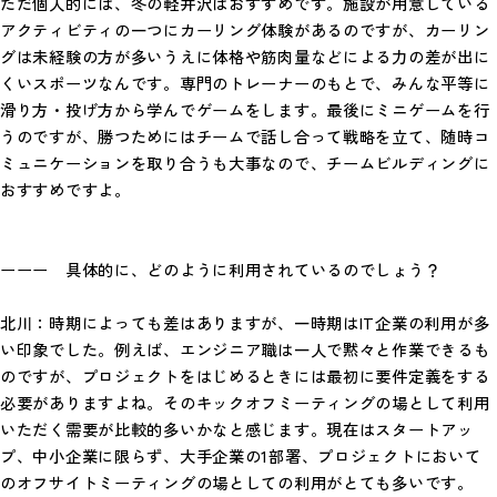
ただ個人的には、冬の軽井沢はおすすめです。施設が用意している
アクティビティの一つにカーリング体験があるのですが、カーリン
グは未経験の方が多いうえに体格や筋肉量などによる力の差が出に
くいスポーツなんです。専門のトレーナーのもとで、みんな平等に
滑り方・投げ方から学んでゲームをします。最後にミニゲームを行
うのですが、勝つためにはチームで話し合って戦略を立て、随時コ
ミュニケーションを取り合うも大事なので、チームビルディングに
おすすめですよ。
ーーー 具体的に、どのように利用されているのでしょう？
北川：時期によっても差はありますが、一時期はIT企業の利用が多
い印象でした。例えば、エンジニア職は一人で黙々と作業できるも
のですが、プロジェクトをはじめるときには最初に要件定義をする
必要がありますよね。そのキックオフミーティングの場として利用
いただく需要が比較的多いかなと感じます。現在はスタートアッ
プ、中小企業に限らず、大手企業の1部署、プロジェクトにおいて
のオフサイトミーティングの場としての利用がとても多いです。