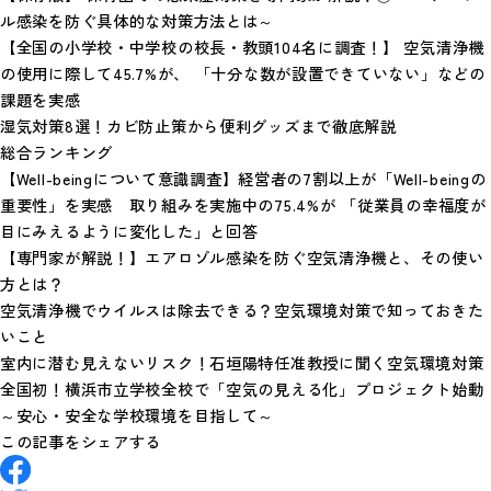
ル感染を防ぐ具体的な対策方法とは～
【全国の小学校・中学校の校長・教頭104名に調査！】 空気清浄機
の使用に際して45.7%が、 「十分な数が設置できていない」などの
課題を実感
湿気対策8選！カビ防止策から便利グッズまで徹底解説
総合ランキング
【Well-beingについて意識調査】経営者の7割以上が「Well-beingの
重要性」を実感 取り組みを実施中の75.4%が 「従業員の幸福度が
目にみえるように変化した」と回答
【専門家が解説！】エアロゾル感染を防ぐ空気清浄機と、その使い
方とは？
空気清浄機でウイルスは除去できる？空気環境対策で知っておきた
いこと
室内に潜む見えないリスク！石垣陽特任准教授に聞く空気環境対策
全国初！横浜市立学校全校で「空気の見える化」プロジェクト始動
～安心・安全な学校環境を目指して～
この記事をシェアする