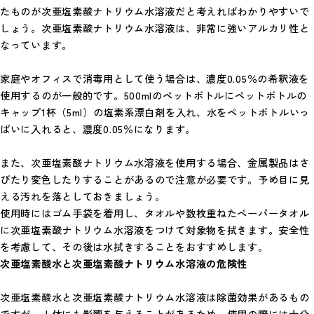
たものが次亜塩素酸ナトリウム水溶液だと考えればわかりやすいで
しょう。次亜塩素酸ナトリウム水溶液は、非常に強いアルカリ性と
なっています。
家庭やオフィスで消毒用として使う場合は、濃度0.05％の希釈液を
使用するのが一般的です。500mlのペットボトルにペットボトルの
キャップ1杯（5ml）の塩素系漂白剤を入れ、水をペットボトルいっ
ぱいに入れると、濃度0.05％になります。
また、次亜塩素酸ナトリウム水溶液を使用する場合、金属製品はさ
びたり変色したりすることがあるので注意が必要です。予め目に見
える汚れを落としておきましょう。
使用時にはゴム手袋を着用し、タオルや数枚重ねたペーパータオル
に次亜塩素酸ナトリウム水溶液をつけて対象物を拭きます。安全性
を考慮して、その後は水拭きすることをおすすめします。
次亜塩素酸水と次亜塩素酸ナトリウム水溶液の危険性
次亜塩素酸水と次亜塩素酸ナトリウム水溶液は除菌効果があるもの
ですが、人体にも影響を与えることがあるため、使用の際には十分