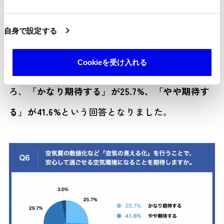
「Q6.空気質の数値化など「空気の見える化」を
自身で設定する
行うことで、安心して過ごせる空気環境になるこ
Cookieを受け入れる
とを期待しますか。」
（n=101）と質問したとこ
ろ、
「かなり期待する」が25.7%、「やや期待す
る」が41.6%
という回答となりました。