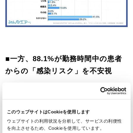
■一方、88.1%が勤務時間中の患者
からの「感染リスク」を不安視
「Q5.あなたは、勤務時間中の患者からの感染
リスクを不安に感じますか。」
と質問したとこ
このウェブサイトはCookieを使用します
ろ、2022年（n=101）は
「かなり不安」が
ウェブサイトの利用状況を分析して、サービスの利便性
を向上させるため、Cookieを使用しています。