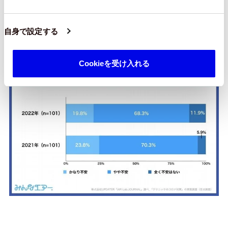
19.8%、「やや不安」が68.3%、
2021年
（n=101）は
「かなり不安」が23.8%、「やや不
自身で設定する
安」が70.3%
という回答となりました。
Cookieを受け入れる