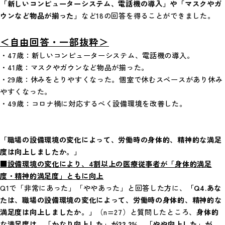
「新しいコンピューターシステム、電話機の導入」や「マスクやガ
ウンなど物品が揃った」
など18の回答を得ることができました。
＜自由回答・一部抜粋＞
・47歳：新しいコンピューターシステム、電話機の導入。
・41歳：マスクやガウンなど物品が揃った。
・29歳：休みをとりやすくなった。個室で休むスペースがあり休み
やすくなった。
・49歳：コロナ禍に対応するべく設備環境を改善した。
「職場の設備環境の変化によって、労働時の身体的、精神的な満足
度は向上しましたか。」
■設備環境の変化により、4割以上の医療従事者が「身体的満足
度・精神的満足度」ともに向上
Q1で「非常にあった」「ややあった」と回答した方に、
「Q4.あな
たは、職場の設備環境の変化によって、労働時の身体的、精神的な
満足度は向上しましたか。」
（n=27）と質問したところ、
身体的
な満足度は、「かなり向上した」が22.2%、「やや向上した」が