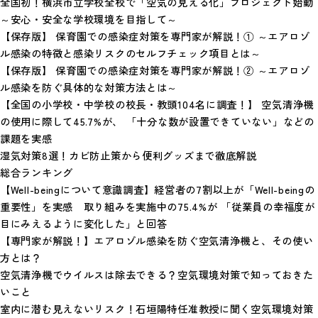
全国初！横浜市立学校全校で「空気の見える化」プロジェクト始動
～安心・安全な学校環境を目指して～
【保存版】 保育園での感染症対策を専門家が解説！① ～エアロゾ
ル感染の特徴と感染リスクのセルフチェック項目とは～
【保存版】 保育園での感染症対策を専門家が解説！② ～エアロゾ
ル感染を防ぐ具体的な対策方法とは～
【全国の小学校・中学校の校長・教頭104名に調査！】 空気清浄機
の使用に際して45.7%が、 「十分な数が設置できていない」などの
課題を実感
湿気対策8選！カビ防止策から便利グッズまで徹底解説
総合ランキング
【Well-beingについて意識調査】経営者の7割以上が「Well-beingの
重要性」を実感 取り組みを実施中の75.4%が 「従業員の幸福度が
目にみえるように変化した」と回答
【専門家が解説！】エアロゾル感染を防ぐ空気清浄機と、その使い
方とは？
空気清浄機でウイルスは除去できる？空気環境対策で知っておきた
いこと
室内に潜む見えないリスク！石垣陽特任准教授に聞く空気環境対策