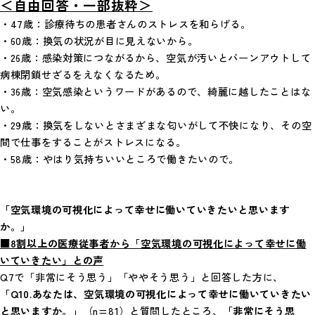
＜自由回答・一部抜粋＞
・47歳：診療待ちの患者さんのストレスを和らげる。
・60歳：換気の状況が目に見えないから。
・26歳：感染対策につながるから、空気が汚いとバーンアウトして
病棟閉鎖せざるをえなくなるため。
・36歳：空気感染というワードがあるので、綺麗に越したことはな
い。
・29歳：換気をしないとさまざまな匂いがして不快になり、その空
間で仕事をすることがストレスになる。
・58歳：やはり気持ちいいところで働きたいので。
「空気環境の可視化によって幸せに働いていきたいと思います
か。」
■8割以上の医療従事者から「空気環境の可視化によって幸せに働
いていきたい」との声
Q7で「非常にそう思う」「ややそう思う」と回答した方に、
「Q10.あなたは、空気環境の可視化によって幸せに働いていきたい
と思いますか。」
（n=81）と質問したところ、
「非常にそう思