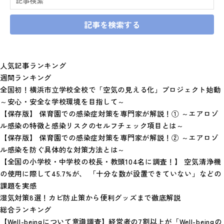
記事を検索する
人気記事ランキング
週間ランキング
全国初！横浜市立学校全校で「空気の見える化」プロジェクト始動
～安心・安全な学校環境を目指して～
【保存版】 保育園での感染症対策を専門家が解説！① ～エアロゾ
ル感染の特徴と感染リスクのセルフチェック項目とは～
【保存版】 保育園での感染症対策を専門家が解説！② ～エアロゾ
ル感染を防ぐ具体的な対策方法とは～
【全国の小学校・中学校の校長・教頭104名に調査！】 空気清浄機
の使用に際して45.7%が、 「十分な数が設置できていない」などの
課題を実感
湿気対策8選！カビ防止策から便利グッズまで徹底解説
総合ランキング
【Well-beingについて意識調査】経営者の7割以上が「Well-beingの